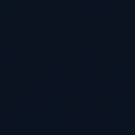
（4）各代表队投稿情况。
2、在比赛期间有下列情况之一者，取消评选资格：
（1）运动员违反比赛规程和比赛纪律，发现代替参赛
现象；
（2）运动员有斗殴、罢赛等严重违纪现象；
各代表队同学有违纪现象；
评选名额
在所有代表队中评选两支
奖励
获奖的代表队，授予奖状