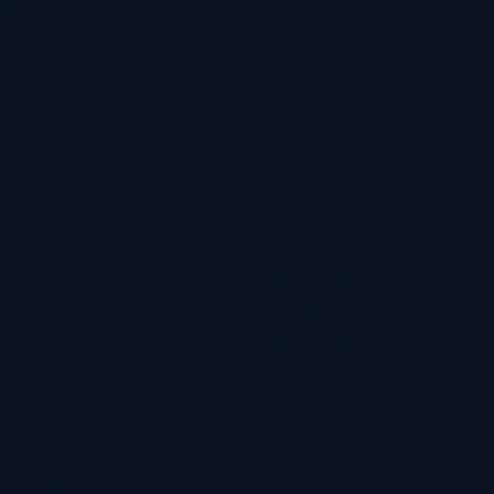
（2）“精神文明奖”1名，获得奖状。
4.“精神文明奖”评定方法：
根据各队的啦啦队情况及加油稿投稿情况进行评定。
5.得分细则：
（1）个人项目：第一名得9分，第二名得7分，第三名6
分，后依次递减，至第八名1分。
（2）团体项目：得分为个人项目相同名次的两倍。
十、另：
本规程解释权归中国石油大学（华东）化学工程学院团
委。