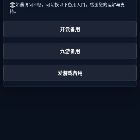
新生运动会要来了
九游官网
！
你
九游下载
来不来？
偌大的
九游手游
操场是你的
jiuyou
天下，你跑，我
九游
跳……
舒展的肢体是你的青春，欢乐，兴奋……
帅哥美女齐上阵，这样的春训，
你来不来？！