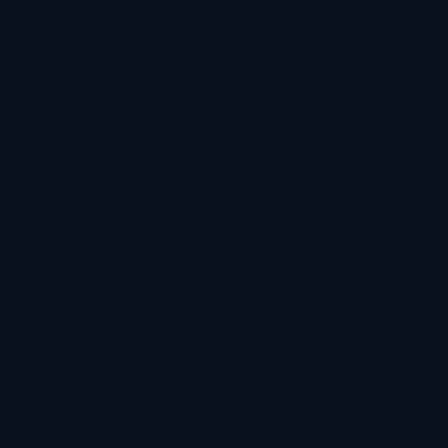
宝剑锋从磨砺出，梅花香自苦寒来。
雄关漫道真如铁，而今迈步从头越。
初入大学
先给自己定个小目标
为学院赢得一份荣誉
你是否愿意成为化学工程学院代表队的一员
你是否愿意在赛场上挥洒汗水，享受欢呼
新生运动会马上就要开始了
如果你表现的好