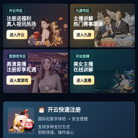
首页
综合球星
球员转会
伤病情况
数据表现
篮球新闻
球队战术分析/战绩预测
赛事商业化/俱乐部运营
足球赛事
欧冠
五大联赛
中超
综合资讯
体育科技/政策法规变化
科学健身方法
田径赛事
常见运动损伤防护与康复