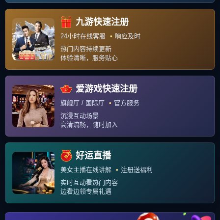
钻石联赛
关于我们
其他
加载中...
首页
>
综合资讯
综合资讯
科学健身方法
体育科技/政策法规变化
联系信息
全国咨询热线：400-888-8888
移动电话：
13964618888