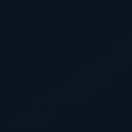
三、关于跑鞋、跳高鞋鞋钉要求：
为了保证运动员的安全及保护塑胶场地，穿跑、跳鞋的
运动员必须按规定穿短钉鞋（9mm,
九游注册
12mm）,穿长钉者不
准参加比赛。
四、运动会期间一切事宜均由体育运动委员会统一指
挥，与会者必须遵守纪律、服从指挥。
运动员、观众要讲文明、讲礼貌，保持赛场和座区卫
生。
部分内容来源：2017年新生运动会秩序册
本文责任编辑：许刚毅