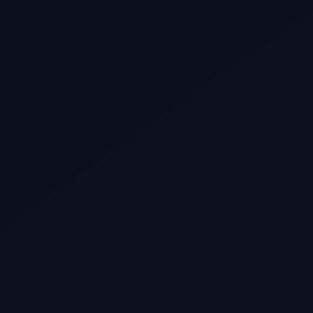
走，我们一起去校运会……
听说重要的事情要说三遍
新生运动会欢迎你
新生运动会欢迎你
新生运动会欢迎你
……
新生运动会竞赛规程
主办单位
中国石油大学（华东）化学工程学院团委