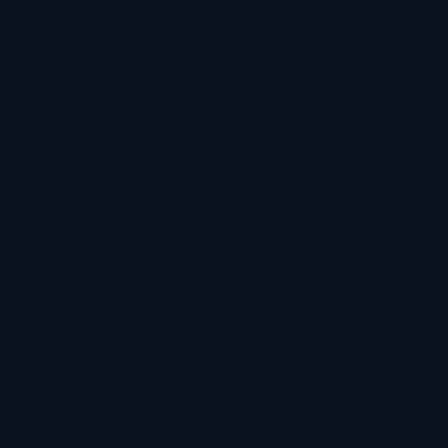
中国石油大学（华东）化学工程学院团委
2017年10月
“精神文明奖”评选办法
为保证新生运动会的顺利进行，激励广大运动员团结拼
搏、公正竞赛、赛出水平、赛出风格、促进社会注意精神文明建
设，使运动会达到“热烈、精彩、圆满”的效果，决定在比赛期间
开展“精神文明奖”的评选活动。现制定评选办法如下：
评选范围
参加运动会的代表队