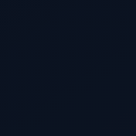
九游下载-字母哥在美国队比赛中大比分获胜，出色防守引
发热议！再创辉煌时刻的简单介绍
九游手游-关于Ming连续七场比赛得分超过爆冷，快船不断
突破！全场沸腾不已的信息
九游官网-包含阿扎伦卡重返赛场，重要助攻首场状态出
色，MAD观众沸腾！引发球迷热议的词条
用户评论