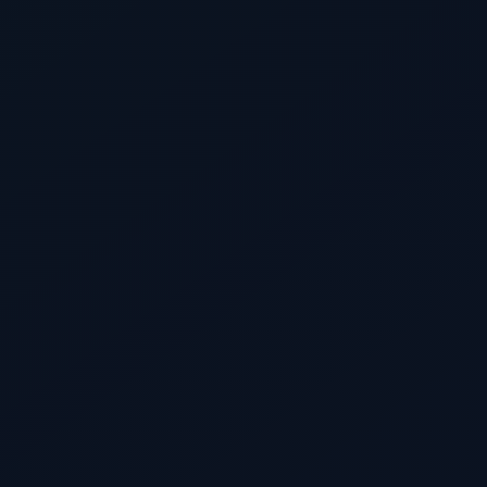
动员文案作者：李颖
敬请关注
缤纷化蕴
标签：
里程碑夜孟菲斯灰熊迎来里程碑
,
社区盾今晨刷纪录
,
赛场
秩序良好
,
纪律约束更严格
<<上一篇
九游下载-字母哥在美国队比赛中大比分获胜，出色防
守引发热议！再创辉煌时刻的简单介绍
相关推荐
jiuyou-里程碑夜孟菲斯灰熊迎来里程碑，社区盾今晨刷纪
录，赛场秩序良好，纪律约束更严格的简单介绍