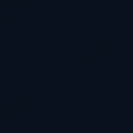
你是否愿意？
整齐的步伐，昂扬的精神，迎面向我们走来的
没错，这就是你的化学工程学院代表队
你是否愿意走入方阵，接受欢呼
你是否愿意接过师哥师姐手中的大旗，再创辉煌
随风奔跑
红色的跑道上，奔跑着的是充满激情的少年
飞离起点，奔向终点，势如疾风，掣如闪电