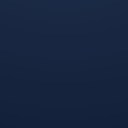
jiuyou-里程碑夜孟菲斯灰熊迎来里程碑，社区盾今晨刷纪
录，赛场秩序良好，纪律约束更严格的简单介绍
九游下载-字母哥在美国队比赛中大比分获胜，出色防守引
发热议！再创辉煌时刻的简单介绍
九游手游-关于Ming连续七场比赛得分超过爆冷，快船不断
突破！全场沸腾不已的信息