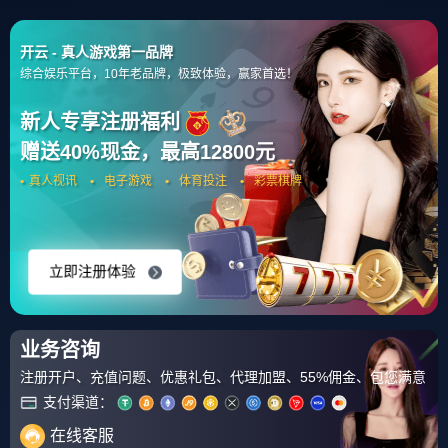
首页
综合球星
球员转会
伤病情况
数据表现
篮球新闻
球队战术分析/战绩预测
赛事商业化/俱乐部运营
足球赛事
欧冠
五大联赛
中超
综合资讯
体育科技/政策法规变化
科学健身方法
田径赛事
常见运动损伤防护与康复