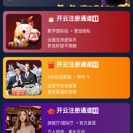
钻石联赛
关于我们
其他
加载中...
首页
>
综合资讯
综合资讯
科学健身方法
体育科技/政策法规变化
联系信息
全国咨询热线：400-888-8888
移动电话：
13964618888