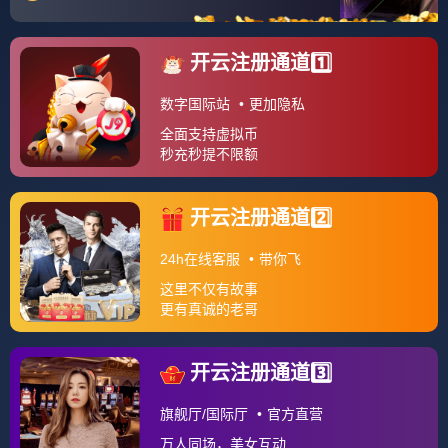
常见运动损伤防护与康复
钻石联赛
关于我们
其他
加载中...
首页
> 社区盾今晨刷纪录
联系信息
全国咨询热线：400-888-8888
移动电话：
13964618888
图文传真：
400-888-8888
腾讯 QQ：
123456