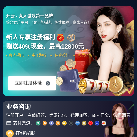
首页
综合球星
球员转会
伤病情况
数据表现
篮球新闻
球队战术分析/战绩预测
赛事商业化/俱乐部运营
足球赛事
欧冠
五大联赛
中超
综合资讯
体育科技/政策法规变化
科学健身方法
田径赛事