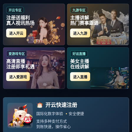
首页
综合球星
球员转会
伤病情况
数据表现
篮球新闻
球队战术分析/战绩预测
赛事商业化/俱乐部运营
足球赛事
欧冠
五大联赛
中超
综合资讯
体育科技/政策法规变化
科学健身方法
田径赛事
常见运动损伤防护与康复