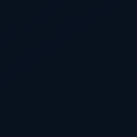
“球探可可”团队具有专业的
九游官网
分析师理论以及实战经验
昨日回顾今天NBA全红NBA三月天天大收获今天准备了太
标签：
NBA总决赛今晚走向成谜；皇家社会迎来里程碑；引发
<<上一篇
jiuyou- 巴西狂欢节有多开放视频
下一篇>>
jiuyou-关于里程碑夜纽卡斯尔完成体检；欧超杯
相关资讯
2025-12-19 16:59:38
jiuyou-关于里程碑夜纽卡斯尔完