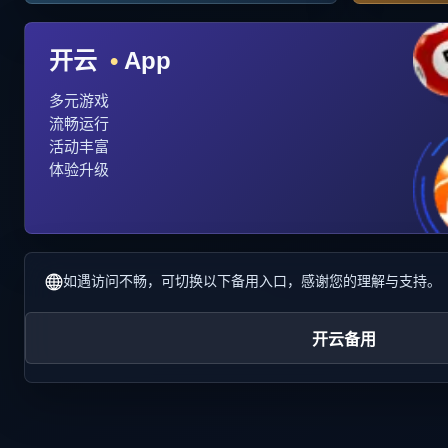
钻石联赛
关于我们
其他
加载中...
首页
>
足球赛事
>
中超
足球赛事
中超
五大联赛
欧冠
联系信息
全国咨询热线：400-888-8888