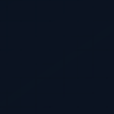
息
ighly recommend!