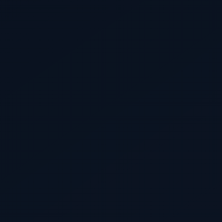
是
九游
优惠价。
甲等还准备了免费的英。